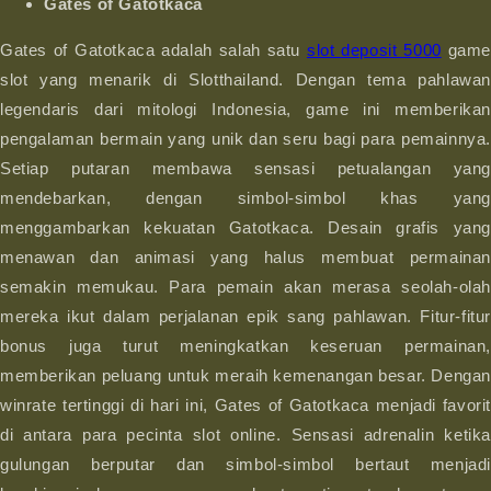
Gates of Gatotkaca
Gates of Gatotkaca adalah salah satu
slot deposit 5000
gam
slot yang menarik di Slotthailand. Dengan tema pahlawan
legendaris dari mitologi Indonesia, game ini memberikan
pengalaman bermain yang unik dan seru bagi para pemainnya.
Setiap putaran membawa sensasi petualangan yang
mendebarkan, dengan simbol-simbol khas yang
menggambarkan kekuatan Gatotkaca. Desain grafis yang
menawan dan animasi yang halus membuat permainan
semakin memukau. Para pemain akan merasa seolah-olah
mereka ikut dalam perjalanan epik sang pahlawan. Fitur-fitur
bonus juga turut meningkatkan keseruan permainan,
memberikan peluang untuk meraih kemenangan besar. Dengan
winrate tertinggi di hari ini, Gates of Gatotkaca menjadi favorit
di antara para pecinta slot online. Sensasi adrenalin ketika
gulungan berputar dan simbol-simbol bertaut menjadi