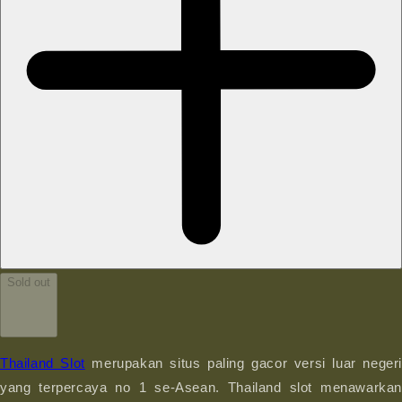
Sold out
Thailand Slot
merupakan situs paling gacor versi luar negeri
yang terpercaya no 1 se-Asean. Thailand slot menawarkan