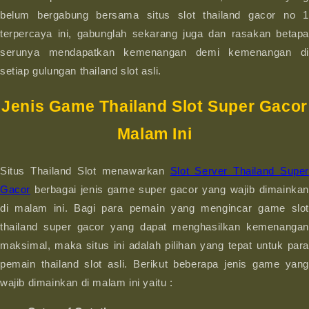
belum bergabung bersama situs slot thailand gacor no 1
terpercaya ini, gabunglah sekarang juga dan rasakan betapa
serunya mendapatkan kemenangan demi kemenangan di
setiap gulungan thailand slot asli.
Jenis Game Thailand Slot Super Gacor
Malam Ini
Situs Thailand Slot menawarkan
Slot Server Thailand Super
Gacor
berbagai jenis game super gacor yang wajib dimainkan
di malam ini. Bagi para pemain yang mengincar game slot
thailand super gacor yang dapat menghasilkan kemenangan
maksimal, maka situs ini adalah pilihan yang tepat untuk para
pemain thailand slot asli. Berikut beberapa jenis game yang
wajib dimainkan di malam ini yaitu :